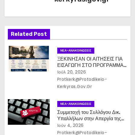
η
σ
η
Related Post
ά
ρ
ΝΈΑ-ΑΝΑΚΟΙΝΏΣΕΙΣ
ΞΕΚΙΝΗΣΑΝ ΟΙ ΑΙΤΗΣΕΙΣ ΓΙΑ
θ
ΕΙΣΑΓΩΓΗ ΣΤΟ ΠΡΟΓΡΑΜΜΑ
ΜΕΤΑΠΤΥΧΙΑΚΩΝ ΣΠΟΥΔΩΝ
Ιούλ 20, 2026
ρ
(ΠΜΣ) «ΘΕΩΡΙΑ ΔΙΚΑΙΟΥ ΚΑΙ
Protkerk@protodikeio-
ΔΙΕΠΙΣΤΗΜΟΝΙΚΕΣ ΝΟΜΙΚΕΣ
Kerkyras.gov.gr
ω
ΣΠΟΥΔΕΣ»” της Νομικής
Σχολής του Αριστοτελείου
ν
Πανεπιστημίου Θεσσαλονίκης
ΝΈΑ-ΑΝΑΚΟΙΝΏΣΕΙΣ
Συμμετοχή του Συλλόγου Δικ.
Υπαλλήλων στην Απεργία της
ΟΔΥΕ στις 10-06-2026
Ιούν 4, 2026
Protkerk@protodikeio-