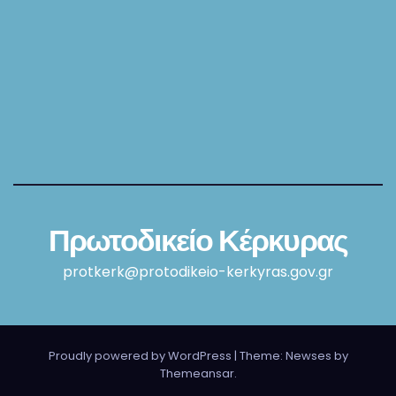
Πρωτοδικείο Κέρκυρας
protkerk@protodikeio-kerkyras.gov.gr
Proudly powered by WordPress
|
Theme: Newses by
Themeansar
.