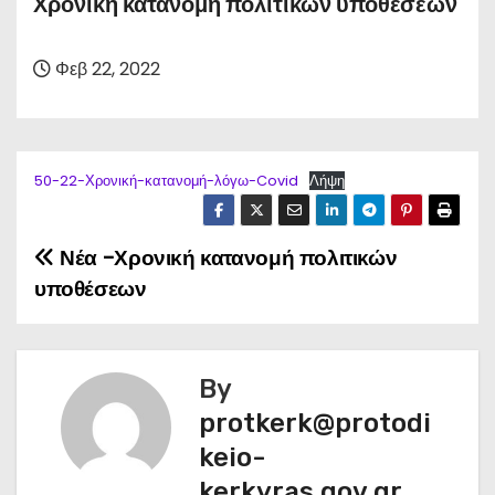
Χρονική κατανομή πολιτικών υποθέσεων
Φεβ 22, 2022
50-22-Χρονική-κατανομή-λόγω-Covid
Λήψη
Νέα -Χρονική κατανομή πολιτικών
Π
υποθέσεων
λ
ο
By
ή
protkerk@protodi
γ
keio-
kerkyras.gov.gr