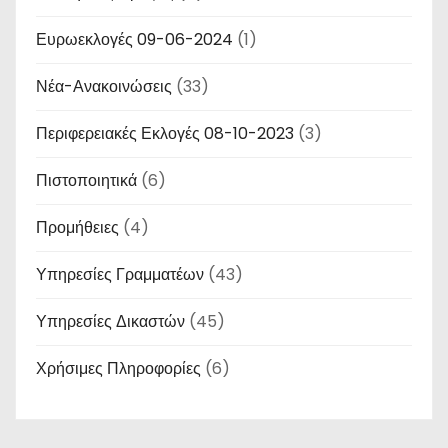
ί
Ευρωεκλογές 09-06-2024
η
(1)
σ
Νέα-Ανακοινώσεις
(33)
η
Περιφερειακές Εκλογές 08-10-2023
(3)
ά
Πιστοποιητικά
(6)
ρ
Προμήθειες
(4)
θ
Υπηρεσίες Γραμματέων
(43)
ρ
Υπηρεσίες Δικαστών
(45)
ω
Χρήσιμες Πληροφορίες
(6)
ν