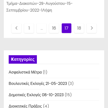
Τμήμα-Διακοπών-29-Αυγούστου-15-
Σεπτεμβρίου-2022-1Λήψη
Σ
1
…
16
17
18
ε
λ
ι
Kατηγορίες
δ
Ασφαλιστικά Μέτρα
(1)
ο
Βουλευτικές Εκλογές 21-05-2023
(3)
π
Δημοτικές Εκλογές 08-10-2023
(15)
ο
Διοικητικές Πράξεις
(4)