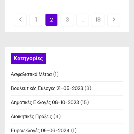
Σ
1
2
3
…
18
ε
λ
ι
Kατηγορίες
δ
Ασφαλιστικά Μέτρα
(1)
ο
Βουλευτικές Εκλογές 21-05-2023
(3)
π
Δημοτικές Εκλογές 08-10-2023
(15)
ο
Διοικητικές Πράξεις
(4)
ί
Ευρωεκλογές 09-06-2024
η
(1)