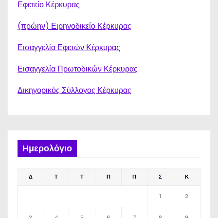
Εφετείο Κέρκυρας
(πρώην) Ειρηνοδικείο Κέρκυρας
Εισαγγελία Εφετών Κέρκυρας
Εισαγγελία Πρωτοδικών Κέρκυρας
Δικηγορικός Σύλλογος Κέρκυρας
Ημερολόγιο
Δ
Τ
Τ
Π
Π
Σ
Κ
1
2
3
4
5
6
7
8
9