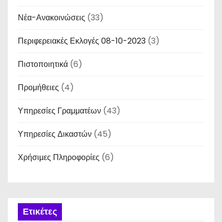
σ
Νέα-Ανακοινώσεις
(33)
η
Περιφερειακές Εκλογές 08-10-2023
(3)
ά
Πιστοποιητικά
(6)
ρ
Προμήθειες
(4)
θ
Υπηρεσίες Γραμματέων
(43)
ρ
Υπηρεσίες Δικαστών
(45)
ω
Χρήσιμες Πληροφορίες
(6)
ν
Ετικέτες