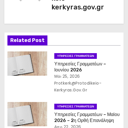
η
kerkyras.gov.gr
σ
η
ά
Related Post
ρ
ΥΠΗΡΕΣΊΕΣ ΓΡΑΜΜΑΤΈΩΝ
θ
Υπηρεσίες Γραμματέων –
Ιουνίου 2026
ρ
Μάι 25, 2026
ω
Protkerk@protodikeio-
Kerkyras.gov.gr
ν
ΥΠΗΡΕΣΊΕΣ ΓΡΑΜΜΑΤΈΩΝ
Υπηρεσίες Γραμματέων – Μαϊου
2026 – 2η Ορθή Επανάληψη
Απρ 22, 2026