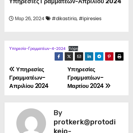
Υπηρεσίες Γραμματέων-Απριλίου 2024
Μαρ 26, 2024
#dikastiria
,
#ipiresies
Υπηρεσία-Γραμματέων-4-2024
Λήψη
Υπηρεσίες
Υπηρεσίες
Π
Γραμματέων-
Γραμματέων-
λ
Απριλίου 2024
Μαρτίου 2024
ο
ή
By
γ
protkerk@protodi
keio-