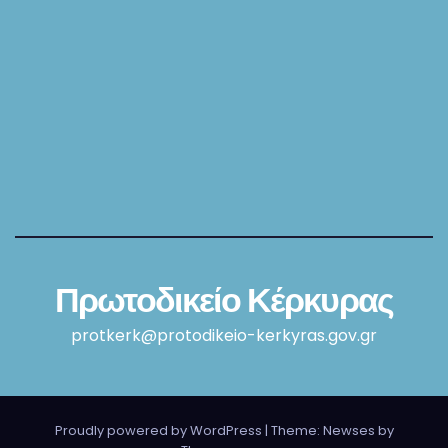
Πρωτοδικείο Κέρκυρας
protkerk@protodikeio-kerkyras.gov.gr
Proudly powered by WordPress
|
Theme: Newses by