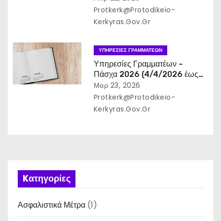
Protkerk@protodikeio-
Kerkyras.gov.gr
ΥΠΗΡΕΣΊΕΣ ΓΡΑΜΜΑΤΈΩΝ
Υπηρεσίες Γραμματέων –
Πάσχα 2026 (4/4/2026 έως
19/4/2026) – Ορθή
Μαρ 23, 2026
Επανάληψη
Protkerk@protodikeio-
Kerkyras.gov.gr
Kατηγορίες
Ασφαλιστικά Μέτρα
(1)