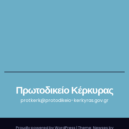
Πρωτοδικείο Κέρκυρας
protkerk@protodikeio-kerkyras.gov.gr
Proudly powered by WordPress
|
Theme: Newses by