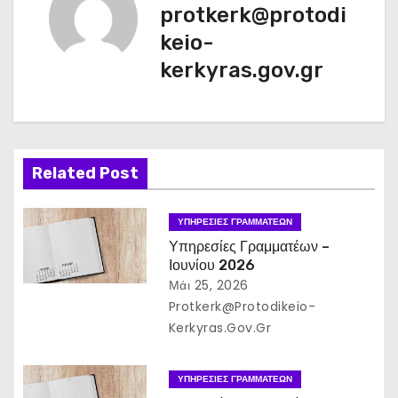
protkerk@protodi
η
keio-
σ
kerkyras.gov.gr
η
ά
ρ
Related Post
θ
ΥΠΗΡΕΣΊΕΣ ΓΡΑΜΜΑΤΈΩΝ
ρ
Υπηρεσίες Γραμματέων –
Ιουνίου 2026
ω
Μάι 25, 2026
Protkerk@protodikeio-
ν
Kerkyras.gov.gr
ΥΠΗΡΕΣΊΕΣ ΓΡΑΜΜΑΤΈΩΝ