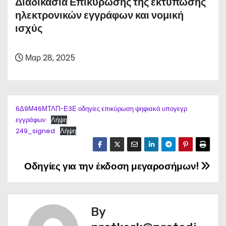
Διαδικασία Επικύρωσης της εκτύπωσης
ηλεκτρονικών εγγράφων και νομική
ισχύς
Μαρ 28, 2025
6Δ9Μ46ΜΤΛΠ-Ε3Ε οδηγίες επικύρωση ψηφιακά υπογεγρ
εγγράφων
Λήψη
249_signed
Λήψη
Οδηγίες για την έκδοση μεγαροσήμων!
Π
λ
ο
By