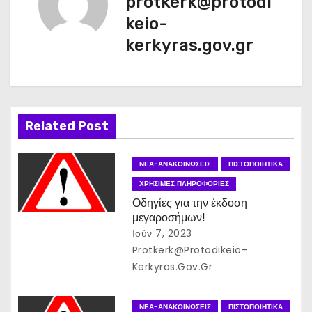
protkerk@protodi
ή
keio-
γ
kerkyras.gov.gr
η
σ
η
Related Post
ά
ΝΈΑ-ΑΝΑΚΟΙΝΏΣΕΙΣ
ΠΙΣΤΟΠΟΙΗΤΙΚΆ
ρ
ΧΡΉΣΙΜΕΣ ΠΛΗΡΟΦΟΡΊΕΣ
Οδηγίες για την έκδοση
θ
μεγαροσήμων!
Ιούν 7, 2023
ρ
Protkerk@protodikeio-
Kerkyras.gov.gr
ω
ν
ΝΈΑ-ΑΝΑΚΟΙΝΏΣΕΙΣ
ΠΙΣΤΟΠΟΙΗΤΙΚΆ