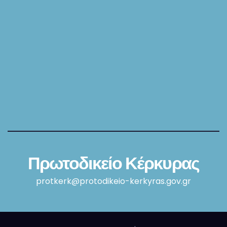
Πρωτοδικείο Κέρκυρας
protkerk@protodikeio-kerkyras.gov.gr