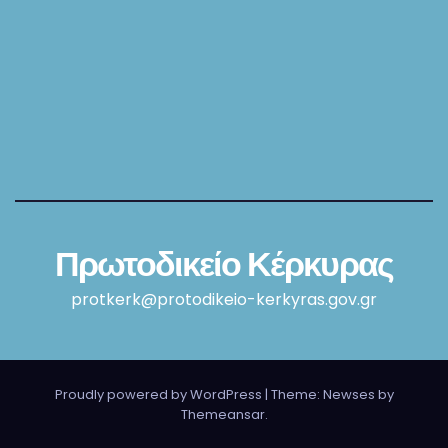
Πρωτοδικείο Κέρκυρας
protkerk@protodikeio-kerkyras.gov.gr
Proudly powered by WordPress
|
Theme: Newses by
Themeansar
.