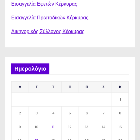
Εισαγγελία Εφετών Κέρκυρας
Εισαγγελία Πρωτοδικών Κέρκυρας
Δικηγορικός Σύλλογος Κέρκυρας
Ημερολόγιο
Δ
Τ
Τ
Π
Π
Σ
Κ
1
2
3
4
5
6
7
8
9
10
11
12
13
14
15