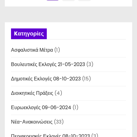
ε
λ
ι
Kατηγορίες
δ
Ασφαλιστικά Μέτρα
(1)
ο
Βουλευτικές Εκλογές 21-05-2023
(3)
π
Δημοτικές Εκλογές 08-10-2023
(15)
ο
Διοικητικές Πράξεις
(4)
ί
Ευρωεκλογές 09-06-2024
η
(1)
σ
Νέα-Ανακοινώσεις
(33)
η
Περιφερειακές Εκλογές 08-10-2023
(3)