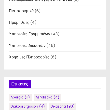
ά
Πιστοποιητικά
(6)
ρ
Προμήθειες
(4)
θ
Υπηρεσίες Γραμματέων
(43)
ρ
Υπηρεσίες Δικαστών
(45)
ω
Χρήσιμες Πληροφορίες
(6)
ν
Ετικέτες
Apergia
(11)
Asfalistika
(4)
Diakopi Ergasion
(4)
Dikastiria
(90)