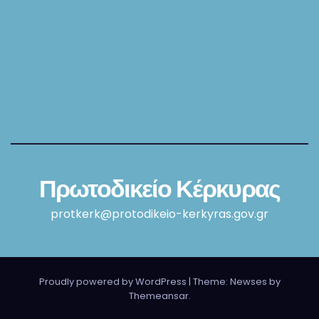
Πρωτοδικείο Κέρκυρας
protkerk@protodikeio-kerkyras.gov.gr
Proudly powered by WordPress
|
Theme: Newses by
Themeansar
.