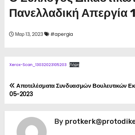
Πανελλαδική Απεργία
Μαρ 13, 2023
#apergia
Xerox-Scan_13032023105203
Λήψη
Αποτελέσματα Συνδυασμών Βουλευτικών Εκ
Π
05-2023
λ
ο
By
protkerk@protodike
ή