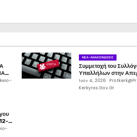
ΝΈΑ-ΑΝΑΚΟΙΝΏΣΕΙΣ
ΙΑ
Συμμετοχή του Συλλόγ
ΜΑ
Υπαλλήλων στην Απερ
ΩΝ
ΟΔΥΕ στις 10-06-20
keio-
Ιούν 4, 2026
Protkerk@pr
ΑΙ
Kerkyras.gov.gr
ΕΣ
ολής
γου
κης
 12-
05-
eio-