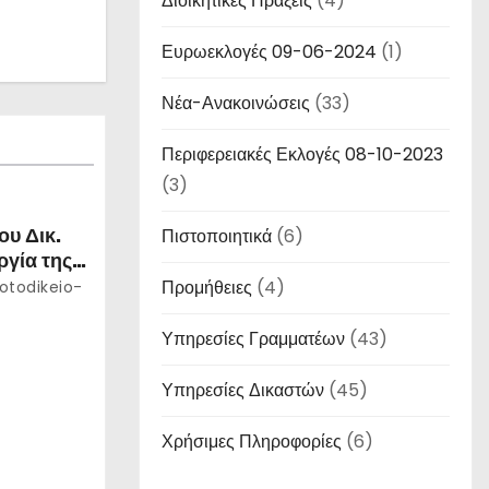
Διοικητικές Πράξεις
(4)
Ευρωεκλογές 09-06-2024
(1)
Νέα-Ανακοινώσεις
(33)
Περιφερειακές Εκλογές 08-10-2023
(3)
ου Δικ.
Πιστοποιητικά
(6)
γία της
26
Προμήθειες
(4)
otodikeio-
Υπηρεσίες Γραμματέων
(43)
Υπηρεσίες Δικαστών
(45)
Χρήσιμες Πληροφορίες
(6)