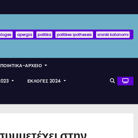
kloges
apergia
politika
politikes ipotheseis
xroniki katanomi
ΟΠΟΙΗΤΙΚΑ-ΑΡΧΕΙΟ
2023
ΕΚΛΟΓΕΣ 2024
συμμετέχει στην