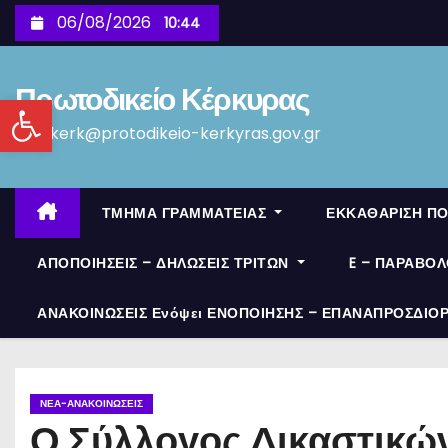
S
06/08/2026
10:44
k
i
Πρωτοδικείο Κέρκυρας
p
Ανοίξτε τη γραμμή εργαλείων
t
protkerk@protodikeio-kerkyras.gov.gr
o
c
o
ΤΜΗΜΑ ΓΡΑΜΜΑΤΕΙΑΣ
ΕΚΚΑΘΑΡΙΣΗ Π
n
t
ΑΠΟΠΟΙΗΣΕΙΣ – ΔΗΛΩΣΕΙΣ ΤΡΙΤΩΝ
E – ΠΑΡΑΒΟ
e
ΑΝΑΚΟΙΝΩΣΕΙΣ Ενόψει ΕΝΟΠΟΙΗΣΗΣ – ΕΠΑΝΑΠΡΟΣΔΙΟ
n
t
ΝΈΑ-ΑΝΑΚΟΙΝΏΣΕΙΣ
Ο Σύλλογος Δικαστικώ