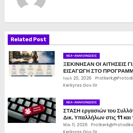
γ
η
σ
η
Related Post
ά
ΝΈΑ-ΑΝΑΚΟΙΝΏΣΕΙΣ
ρ
ΞΕΚΙΝΗΣΑΝ ΟΙ ΑΙΤΗΣΕΙΣ Γ
ΕΙΣΑΓΩΓΗ ΣΤΟ ΠΡΟΓΡΑΜ
θ
ΜΕΤΑΠΤΥΧΙΑΚΩΝ ΣΠΟΥΔ
Ιούλ 20, 2026
Protkerk@protodi
(ΠΜΣ) «ΘΕΩΡΙΑ ΔΙΚΑΙΟΥ Κ
Kerkyras.gov.gr
ρ
ΔΙΕΠΙΣΤΗΜΟΝΙΚΕΣ ΝΟΜΙΚ
ΣΠΟΥΔΕΣ»” της Νομικής Σχ
ω
ΝΈΑ-ΑΝΑΚΟΙΝΏΣΕΙΣ
του Αριστοτελείου
ΣΤΑΣΗ εργασιών του Συλλό
Πανεπιστημίου Θεσσαλονί
ν
Δικ. Υπαλλήλων στις 11 και
05-2026 και ΑΠΕΡΓΙΑ 13-
Μάι 11, 2026
Protkerk@protodik
2026
Kerkyras.gov.gr