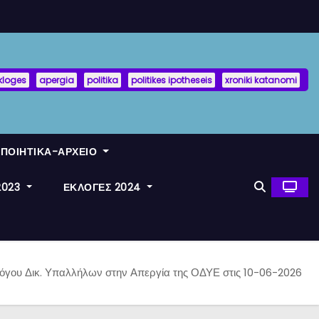
kloges
apergia
politika
politikes ipotheseis
xroniki katanomi
ΟΠΟΙΗΤΙΚΑ-ΑΡΧΕΙΟ
2023
ΕΚΛΟΓΕΣ 2024
όγου Δικ. Υπαλλήλων στην Απεργία της ΟΔΥΕ στις 10-06-2026