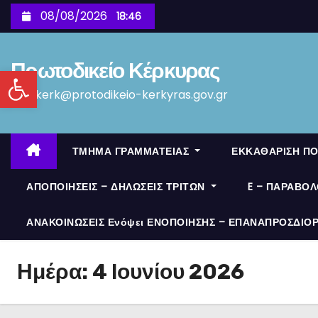
S
08/08/2026
18:46
k
i
Πρωτοδικείο Κέρκυρας
p
Ανοίξτε τη γραμμή εργαλείων
t
protkerk@protodikeio-kerkyras.gov.gr
o
c
o
ΤΜΗΜΑ ΓΡΑΜΜΑΤΕΙΑΣ
ΕΚΚΑΘΑΡΙΣΗ Π
n
t
ΑΠΟΠΟΙΗΣΕΙΣ – ΔΗΛΩΣΕΙΣ ΤΡΙΤΩΝ
E – ΠΑΡΑΒΟ
e
ΑΝΑΚΟΙΝΩΣΕΙΣ Ενόψει ΕΝΟΠΟΙΗΣΗΣ – ΕΠΑΝΑΠΡΟΣΔΙΟ
n
t
Ημέρα:
4 Ιουνίου 2026